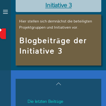
Skip
Initiative 3
to
content
Menu
Hier stellen sich demnächst die beteiligten
Projektgruppen und Initiativen vor.
Blogbeiträge der
Initiative 3
Back
To
Top
Die letzten Beiträge