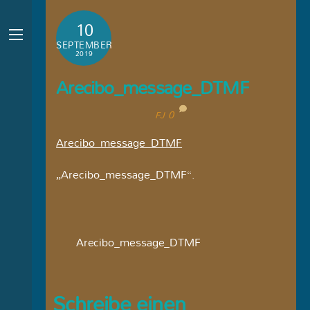
Skip
10
to
content
Menu
SEPTEMBER
2019
Arecibo_message_DTMF
0
FJ
Arecibo_message_DTMF
„Arecibo_message_DTMF“.
Arecibo_message_DTMF
Schreibe einen