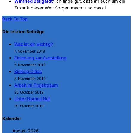
Winfried Bellgardt
:
Ich finde gut, dass ihr euch um die
Zukunft dieser Welt Sorgen macht und dass i…
Back To Top
Die letzten Beiträge
Was ist dir wichtig?
7. November 2019
Einladung zur Ausstellung
5. November 2019
Sinking Cities
5. November 2019
Arbeit im Projektraum
25. Oktober 2019
Unter Normal Null
19. Oktober 2019
Kalender
August 2026